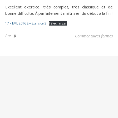
Excellent exercice, très complet, très classique et de
bonne difficulté. À parfaitement maîtriser, du début à la fin !
17 – EML 2016 E – Exercice 3
Télécharger
sur
Par
JL
Commentaires fermés