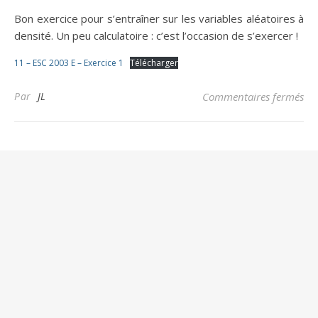
Bon exercice pour s’entraîner sur les variables aléatoires à
densité. Un peu calculatoire : c’est l’occasion de s’exercer !
11 – ESC 2003 E – Exercice 1
Télécharger
sur
Par
JL
Commentaires fermés